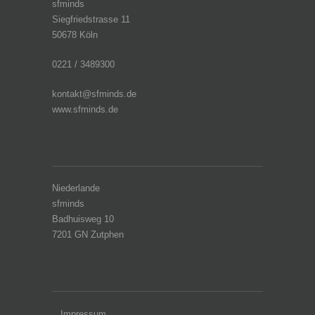
sfminds
Siegfriedstrasse 11
50678 Köln
0221 / 3489300
kontakt@sfminds.de
www.sfminds.de
Niederlande
sfminds
Badhuisweg 10
7201 GN Zutphen
Impressum