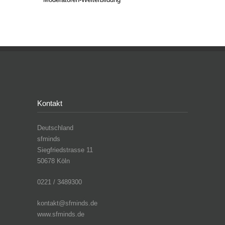
Kontakt
Deutschland
sfminds
Siegfriedstrasse 11
50678 Köln
0221 / 3489300
kontakt@sfminds.de
www.sfminds.de