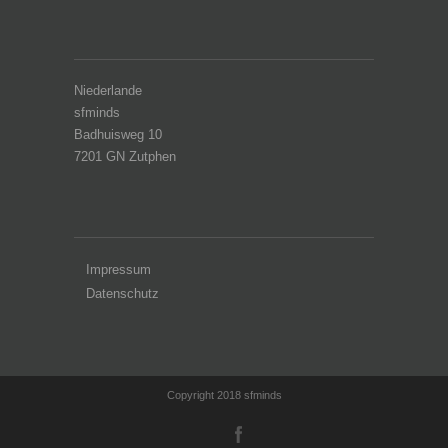
Niederlande
sfminds
Badhuisweg 10
7201 GN Zutphen
Impressum
Datenschutz
Copyright 2018 sfminds