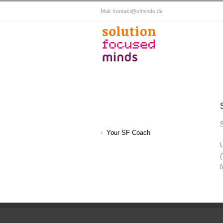
Mail:
kontakt@sfminds.de
S
Your SF Coach
U
(
f