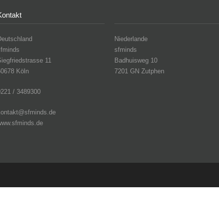
Kontakt
Deutschland
Niederlande
sfminds
sfminds
iegfriedstrasse 11
Badhuisweg 10
50678 Köln
7201 GN Zutphen
0221 / 3489300
kontakt@sfminds.de
www.sfminds.de