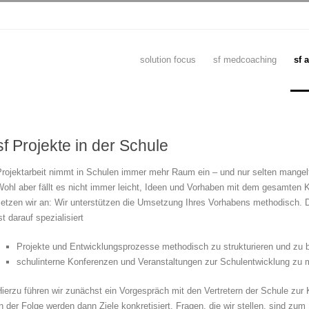
solution focus
sf medcoaching
sf 
sf Projekte in der Schule
Projektarbeit nimmt in Schulen immer mehr Raum ein – und nur selten mangel
Wohl aber fällt es nicht immer leicht, Ideen und Vorhaben mit dem gesamten 
setzen wir an: Wir unterstützen die Umsetzung Ihres Vorhabens methodisch.
st darauf spezialisiert
Projekte und Entwicklungsprozesse methodisch zu strukturieren und zu b
schulinterne Konferenzen und Veranstaltungen zur Schulentwicklung zu 
ierzu führen wir zunächst ein Vorgespräch mit den Vertretern der Schule zur
n der Folge werden dann Ziele konkretisiert. Fragen, die wir stellen, sind zum 