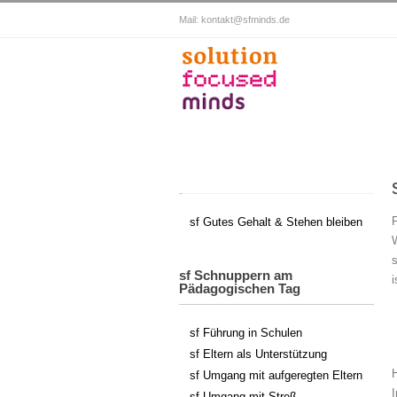
Mail:
kontakt@sfminds.de
sf Gutes Gehalt & Stehen bleiben
sf Schnuppern am
i
Pädagogischen Tag
sf Führung in Schulen
sf Eltern als Unterstützung
H
sf Umgang mit aufgeregten Eltern
I
sf Umgang mit Streß