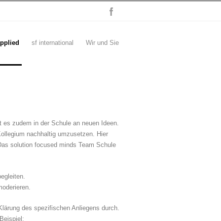
applied
sf international
Wir und Sie
t es zudem in der Schule an neuen Ideen.
Kollegium nachhaltig umzusetzen. Hier
 Das solution focused minds Team Schule
egleiten.
moderieren.
 Klärung des spezifischen Anliegens durch.
Beispiel: