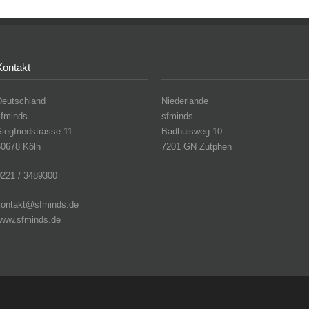
Kontakt
Deutschland
Niederlande
sfminds
sfminds
iegfriedstrasse 11
Badhuisweg 10
50678 Köln
7201 GN Zutphen
0221 / 3489300
kontakt@sfminds.de
www.sfminds.de